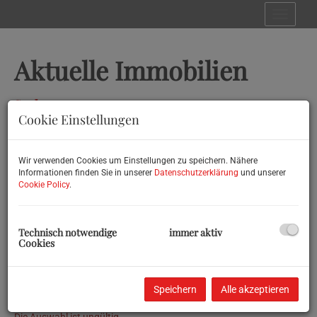
Navig
Aktuelle Immobilien
Suchen
Cookie Einstellungen
Wohnen
Gewerbe
Anlage
Wir verwenden Cookies um Einstellungen zu speichern. Nähere
Vermarktungsart
Informationen finden Sie in unserer
Datenschutzerklärung
und unserer
Cookie Policy
.
Alle
Miete
Kauf
Objektnummer
Technisch notwendige
immer aktiv
Cookies
Objektart
Speichern
Alle akzeptieren